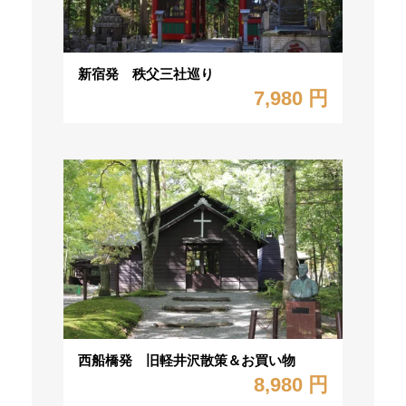
新宿発 秩父三社巡り
7,980 円
西船橋発 旧軽井沢散策＆お買い物
8,980 円