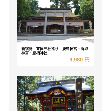
新宿発 東国三社巡り 鹿島神宮・香取
神宮・息栖神社
9,980 円