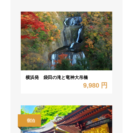
横浜発 袋田の滝と竜神大吊橋
9,980 円
宿泊