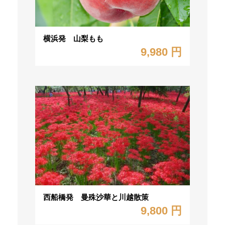
横浜発 山梨もも
9,980 円
西船橋発 曼殊沙華と川越散策
9,800 円