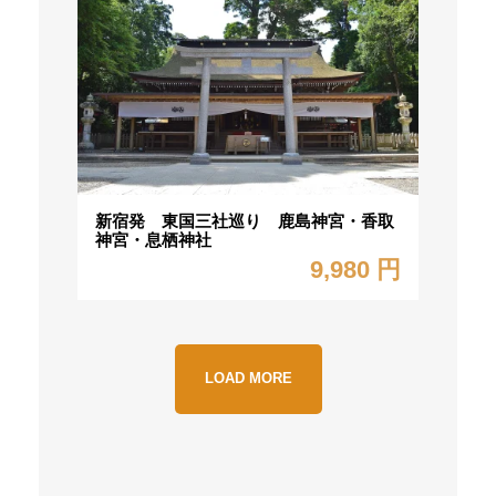
新宿発 東国三社巡り 鹿島神宮・香取
神宮・息栖神社
9,980 円
LOAD MORE