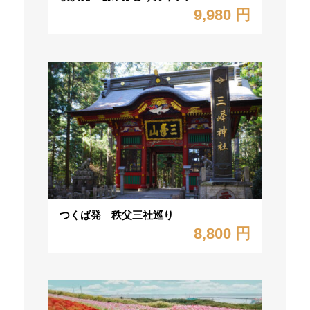
9,980 円
つくば発 秩父三社巡り
8,800 円