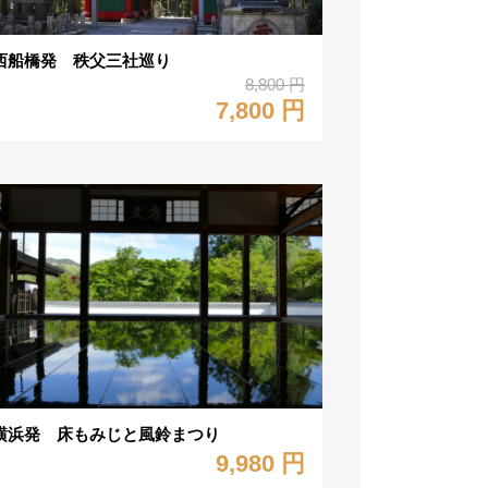
西船橋発 秩父三社巡り
8,800 円
7,800 円
横浜発 床もみじと風鈴まつり
9,980 円