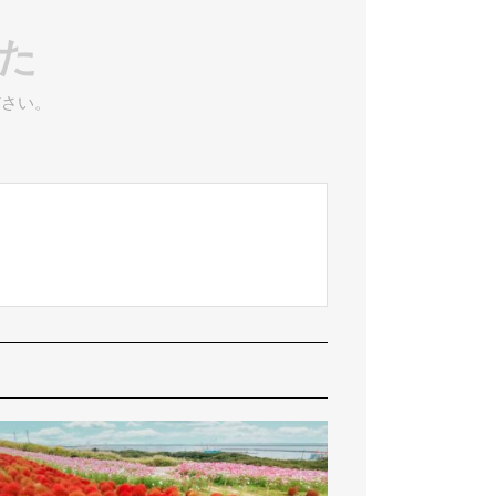
た
ださい。