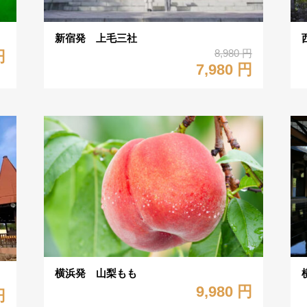
新宿発 上毛三社
8,980 円
円
7,980 円
横浜発 山梨もも
9,980 円
円