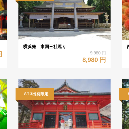
横浜発 東国三社巡り
9,980 円
円
8,980 円
8/13出発限定