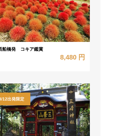
西船橋発 コキア鑑賞
8,480 円
8/12出発限定