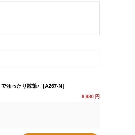
ったり散策♪［A267-N］
8,980 円