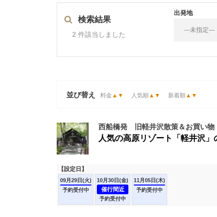
出発地
検索結果
2 件該当しました
並び替え
料金
▲
▼
人気順
▲
▼
新着順
▲
▼
西船橋発 旧軽井沢散策＆お買い物
人気の高原リゾート「軽井沢」の
【設定日】
09月29日(火)
10月30日(金)
11月05日(木)
催行間近
予約受付中
予約受付中
予約受付中