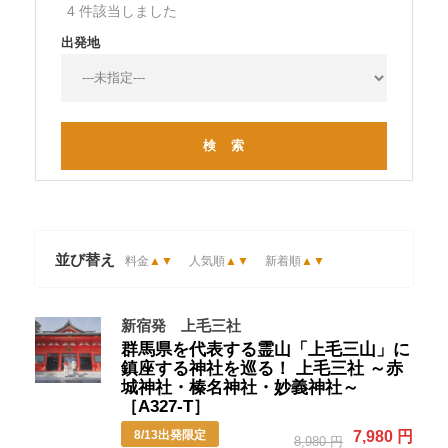
4 件該当しました
出発地
並び替え
料金
▲
▼
人気順
▲
▼
新着順
▲
▼
新宿発 上毛三社
群馬県を代表する霊山「上毛三山」に
鎮座する神社を巡る！ 上毛三社 ～赤
城神社・榛名神社・妙義神社～
［A327-T］
8/13出発限定
7,980 円
8,980 円