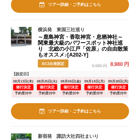
ツアー詳細・ご予約はこちら
横浜発 東国三社巡り
～鹿島神宮・香取神宮・息栖神社～
関東最大級のパワースポット神社巡
り 北総の小江戸「佐原」の自由散策
もオススメ♪[A202-Y]
8/13出発限定
8,980 円
9,980 円
【設定日】
08月13日(木)
08月25日(火)
09月04日(金)
09月14日(月)
09月28日(月)
10月
催行決定
催行決定
催行決定
催行決定
催行決定
催
予約受付中
予約受付中
予約受付中
予約受付中
予約受付中
予
ツアー詳細・ご予約はこちら
新宿発 諏訪大社四社まいり