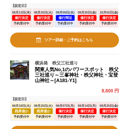
【設定日】
08月13日(木)
08月25日(火)
09月09日(水)
09月25日(金)
10月02日(金)
10月
催行決定
催行決定
催行間近
催行決定
催行決定
催
予約受付中
予約受付中
予約受付中
予約受付中
予約受付中
予
ツアー詳細・ご予約はこちら
横浜発 秩父三社巡り
関東人気No,1のパワースポット 秩父
三社巡り～三峯神社・秩父神社・宝登
山神社～[A181-Y1]
8,800 円
【設定日】
08月18日(火)
08月25日(火)
09月07日(月)
09月14日(月)
09月25日(金)
10月
残席僅か
残席僅か
催行決定
催行決定
催行決定
催
予約受付中
予約受付中
予約受付中
予約受付中
予約受付中
予