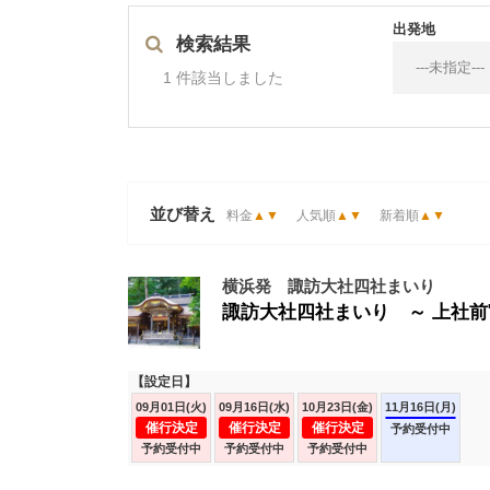
出発地
検索結果
1 件該当しました
並び替え
料金
▲
▼
人気順
▲
▼
新着順
▲
▼
横浜発 諏訪大社四社まいり
諏訪大社四社まいり ～ 上社前
【設定日】
09月01日(火)
09月16日(水)
10月23日(金)
11月16日(月)
催行決定
催行決定
催行決定
予約受付中
予約受付中
予約受付中
予約受付中