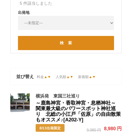
5 件該当しました
出発地
並び替え
料金
▲
▼
人気順
▲
▼
新着順
▲
▼
横浜発 東国三社巡り
～鹿島神宮・香取神宮・息栖神社～
関東最大級のパワースポット神社巡
り 北総の小江戸「佐原」の自由散策
もオススメ♪[A202-Y]
8/13出発限定
8,980 円
9,980 円