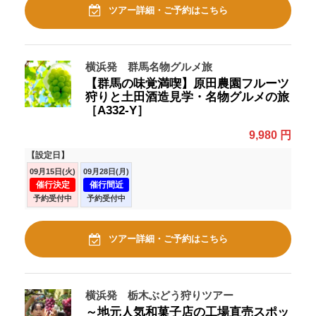
ツアー詳細・ご予約はこちら
横浜発 群馬名物グルメ旅
【群馬の味覚満喫】原田農園フルーツ
狩りと土田酒造見学・名物グルメの旅
［A332-Y］
9,980 円
【設定日】
09月15日(火)
09月28日(月)
催行決定
催行間近
予約受付中
予約受付中
ツアー詳細・ご予約はこちら
横浜発 栃木ぶどう狩りツアー
～地元人気和菓子店の工場直売スポッ