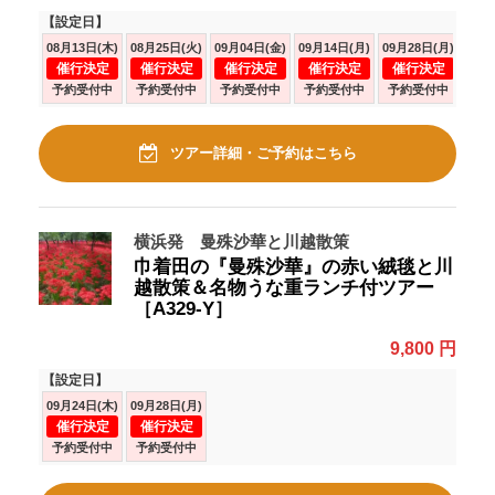
【設定日】
08月13日(木)
08月25日(火)
09月04日(金)
09月14日(月)
09月28日(月)
10月
催行決定
催行決定
催行決定
催行決定
催行決定
催
予約受付中
予約受付中
予約受付中
予約受付中
予約受付中
予
ツアー詳細・ご予約はこちら
横浜発 曼殊沙華と川越散策
巾着田の『曼殊沙華』の赤い絨毯と川
越散策＆名物うな重ランチ付ツアー
［A329-Y］
9,800 円
【設定日】
09月24日(木)
09月28日(月)
催行決定
催行決定
予約受付中
予約受付中