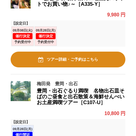
トでお買い物♪～［A335-Y］
9,980 円
【設定日】
09月08日(火)
09月28日(月)
催行決定
催行決定
予約受付中
予約受付中
ツアー詳細・ご予約はこちら
梅田発 豊岡・出石
豊岡・出石ぐるり満喫 名物出石皿そ
ばのご昼食と出石散策＆海鮮せんべい
お土産満喫ツアー［C107-U］
10,800 円
【設定日】
09月28日(月)
催行間近