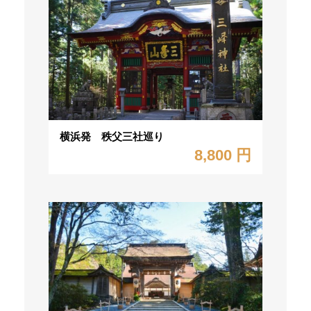
横浜発 秩父三社巡り
8,800 円