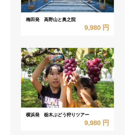
梅田発 高野山と奥之院
9,980 円
横浜発 栃木ぶどう狩りツアー
9,980 円