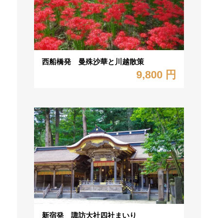
西船橋発 曼殊沙華と川越散策
9,800 円
新宿発 諏訪大社四社まいり