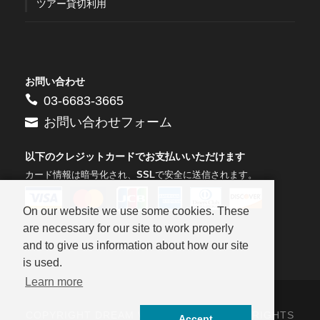
ツアー貸切利用
お問い合わせ
03-6683-3665
お問い合わせフォーム
以下のクレジットカードでお支払いいただけます
カード情報は暗号化され、
SSL
で安全に送信されます。
On our website we use some cookies. These
are necessary for our site to work properly
and to give us information about how our site
is used.
Learn more
COPYRIGHT DREAM WORLD.CO.,LTD ALL RIGHTS
Accept