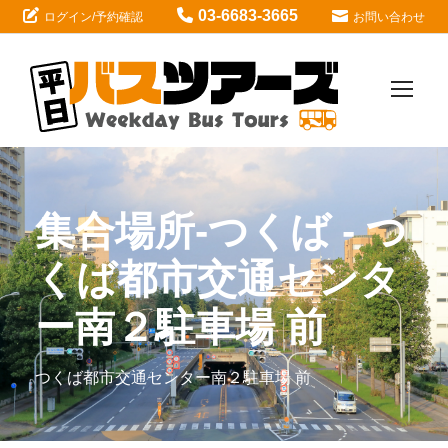
03-6683-3665
ログイン/予約確認
お問い合わせ
集合場所-つくば - つ
くば都市交通センタ
ー南２駐車場 前
つくば都市交通センター南２駐車場 前