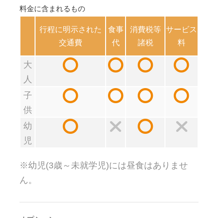
料金に含まれるもの
行程に明示された
食事
消費税等
サービス
交通費
代
諸税
料
大
人
子
供
幼
児
※幼児(3歳～未就学児)には昼食はありませ
ん。