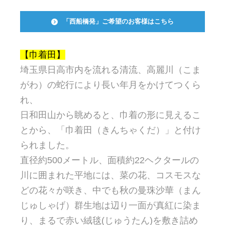
「西船橋発」ご希望のお客様はこちら
【巾着田】
埼玉県日高市内を流れる清流、高麗川（こま
がわ）の蛇行により長い年月をかけてつくら
れ、
日和田山から眺めると、巾着の形に見えるこ
とから、「巾着田（きんちゃくだ）」と付け
られました。
直径約500メートル、面積約22ヘクタールの
川に囲まれた平地には、菜の花、コスモスな
どの花々が咲き、中でも秋の曼珠沙華（まん
じゅしゃげ）群生地は辺り一面が真紅に染ま
り、まるで赤い絨毯(じゅうたん)を敷き詰め