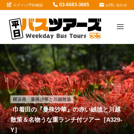
03-6683-3665
ログイン/予約確認
お問い合わせ
横浜発 曼殊沙華と川越散策
巾着田の『曼殊沙華』の赤い絨毯と川越
散策＆名物うな重ランチ付ツアー［A329-
Y］