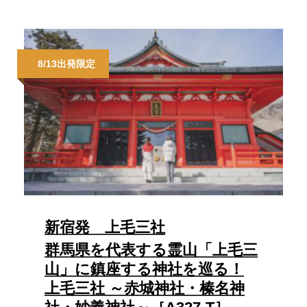
8/13出発限定
新宿発 上毛三社
群馬県を代表する霊山「上毛三
山」に鎮座する神社を巡る！
上毛三社 ～赤城神社・榛名神