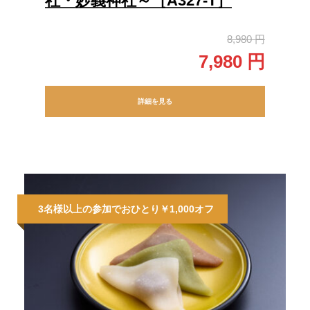
社・妙義神社～［A327-T］
8,980 円
7,980 円
詳細を見る
3名様以上の参加でおひとり￥1,000オフ