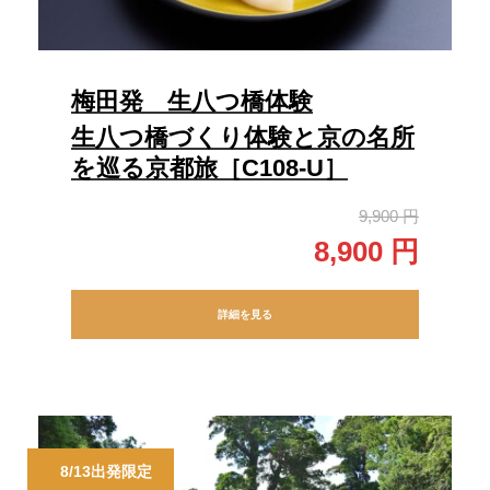
梅田発 生八つ橋体験
生八つ橋づくり体験と京の名所
を巡る京都旅［C108-U］
9,900 円
8,900 円
詳細を見る
8/13出発限定