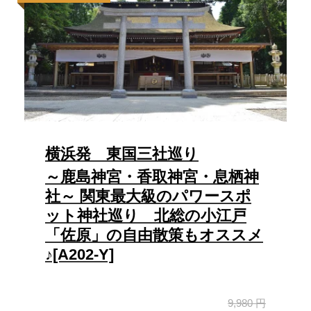
横浜発 東国三社巡り
～鹿島神宮・香取神宮・息栖神
社～ 関東最大級のパワースポ
ット神社巡り 北総の小江戸
「佐原」の自由散策もオススメ
♪[A202-Y]
9,980 円