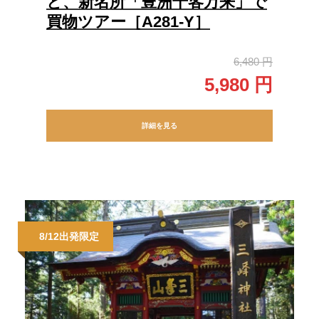
と、新名所「豊洲千客万来」で
買物ツアー［A281-Y］
6,480 円
5,980 円
詳細を見る
8/12出発限定