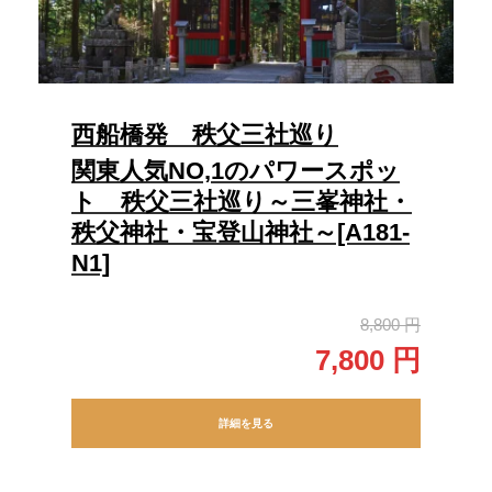
西船橋発 秩父三社巡り
関東人気NO,1のパワースポッ
ト 秩父三社巡り～三峯神社・
秩父神社・宝登山神社～[A181-
N1]
8,800 円
7,800 円
詳細を見る