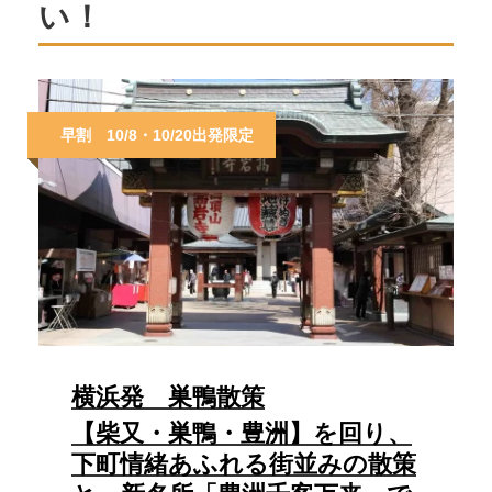
い！
早割 10/8・10/20出発限定
横浜発 巣鴨散策
【柴又・巣鴨・豊洲】を回り、
下町情緒あふれる街並みの散策