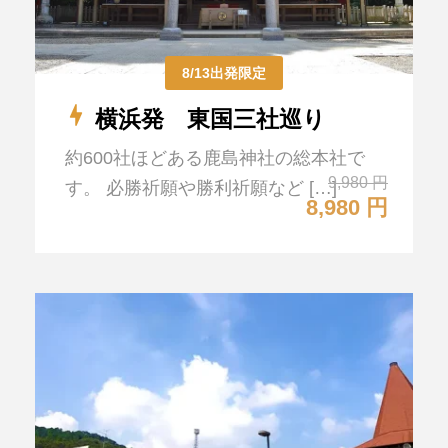
8/13出発限定
横浜発 東国三社巡り
約600社ほどある鹿島神社の総本社で
9,980 円
す。 必勝祈願や勝利祈願など […]
8,980 円