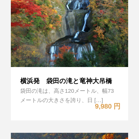
横浜発 袋田の滝と竜神大吊橋
袋田の滝は、高さ120メートル、幅73
メートルの大きさを誇り、日 […]
9,980 円