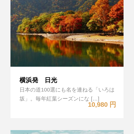
横浜発 日光
日本の道100選にも名を連ねる「いろは
坂」。毎年紅葉シーズンにな […]
10,980 円