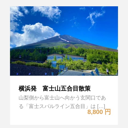
横浜発 富士山五合目散策
山梨側から富士山へ向かう玄関口であ
る「富士スバルライン五合目」は […]
8,800 円