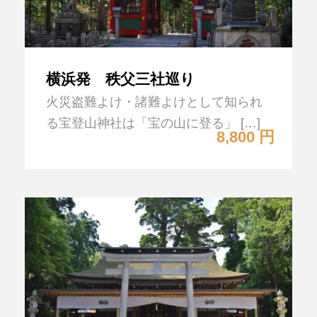
横浜発 秩父三社巡り
火災盗難よけ・諸難よけとして知られ
る宝登山神社は「宝の山に登る」 […]
8,800 円