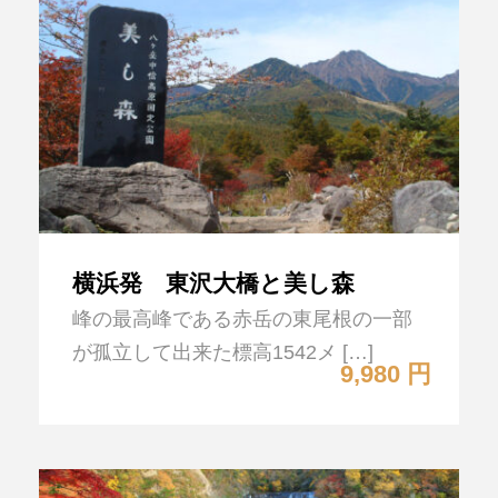
横浜発 東沢大橋と美し森
峰の最高峰である赤岳の東尾根の一部
が孤立して出来た標高1542メ […]
9,980 円