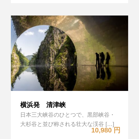
横浜発 清津峡
日本三大峡谷のひとつで、黒部峡谷・
大杉谷と並び称される壮大な渓谷 […]
10,980 円