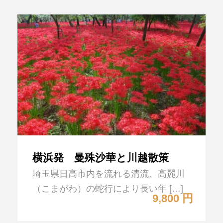
横浜発 曼殊沙華と川越散策
埼玉県日高市内を流れる清流、高麗川
（こまがわ）の蛇行により長い年 […]
9,800 円