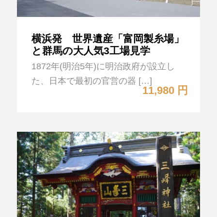
横浜発 世界遺産「富岡製糸場」
と群馬の大人気3工場見学
1872年(明治5年)に明治政府が設立し
た、日本で最初の官営の器 […]
11,980 円