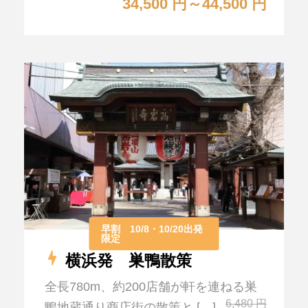
34,500 円～44,500 円
早割 10/8・10/20出発
限定
横浜発 巣鴨散策
全長780m、約200店舗が軒を連ねる巣
6,480 円
鴨地蔵通り商店街の散策と […]