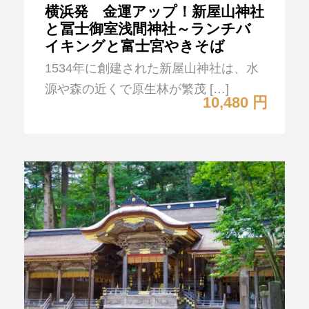
横浜発 金運アップ！新屋山神社
と冨士御室浅間神社～ランチバ
イキングと富士宮やきそば
1534年に創建された新屋山神社は、水
源や森の近くで原生林が繁茂 […]
10,480 円