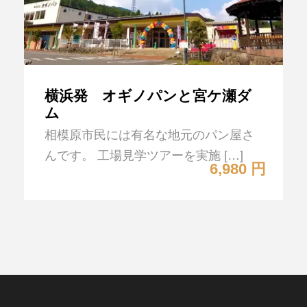
横浜発 オギノパンと宮ケ瀬ダ
ム
相模原市民には有名な地元のパン屋さ
んです。 工場見学ツアーを実施 […]
6,980 円