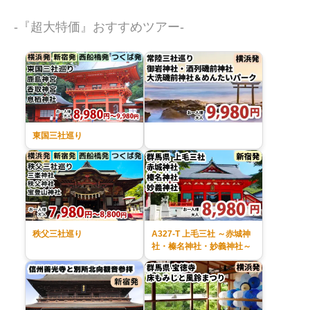
-『超大特価』おすすめツアー-
東国三社巡り
秩父三社巡り
A327-T 上毛三社 ～赤城神
社・榛名神社・妙義神社～