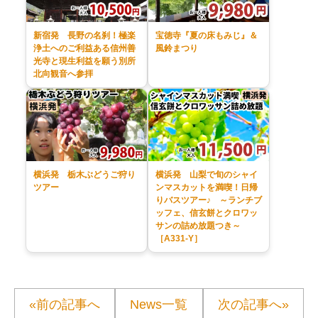
新宿発 長野の名刹！極楽
宝徳寺『夏の床もみじ』＆
浄土へのご利益ある信州善
風鈴まつり
光寺と現生利益を願う別所
北向観音へ参拝
横浜発 栃木ぶどうご狩り
横浜発 山梨で旬のシャイ
ツアー
ンマスカットを満喫！日帰
りバスツアー♪ ～ランチブ
ッフェ、信玄餅とクロワッ
サンの詰め放題つき～
［A331-Y］
«前の記事へ
News一覧
次の記事へ»